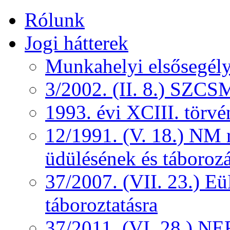
Rólunk
Jogi hátterek
Munkahelyi elsősegély
3/2002. (II. 8.) SZCS
1993. évi XCIII. törv
12/1991. (V. 18.) NM r
üdülésének és táborozá
37/2007. (VII. 23.) 
táboroztatásra
37/2011. (VI. 28.) NEF