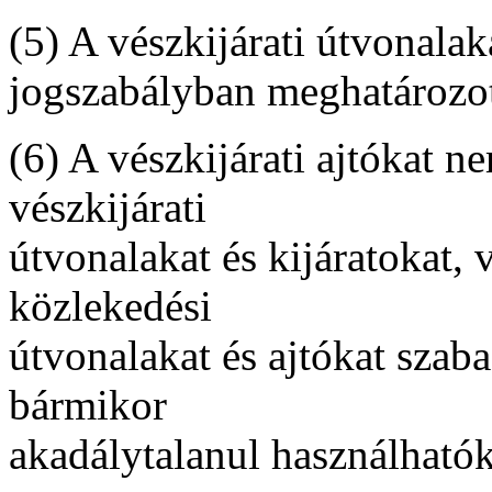
(5) A vészkijárati útvonalak
jogszabályban meghatározott
(6) A vészkijárati ajtókat n
vészkijárati
útvonalakat és kijáratokat,
közlekedési
útvonalakat és ajtókat szab
bármikor
akadálytalanul használható