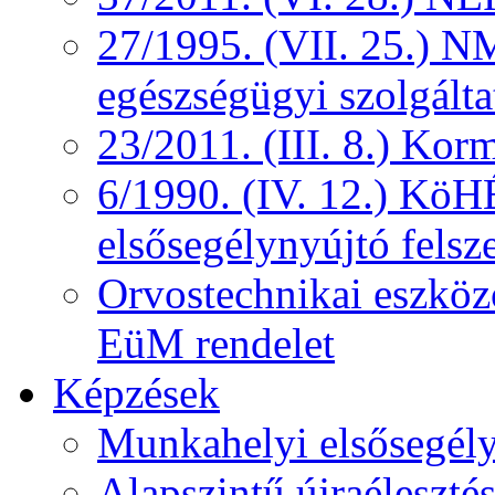
27/1995. (VII. 25.) NM
egészségügyi szolgálta
23/2011. (III. 8.) Kor
6/1990. (IV. 12.) KöH
elsősegélynyújtó felsz
Orvostechnikai eszközö
EüM rendelet
Képzések
Munkahelyi elsősegély
Alapszintű újraélesztés