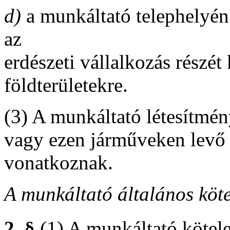
d)
a munkáltató telephelyén
az
erdészeti vállalkozás részé
földterületekre.
(3) A munkáltató létesítmén
vagy ezen járműveken levő
vonatkoznak.
A munkáltató általános köte
2. §
(1) A munkáltató kötele