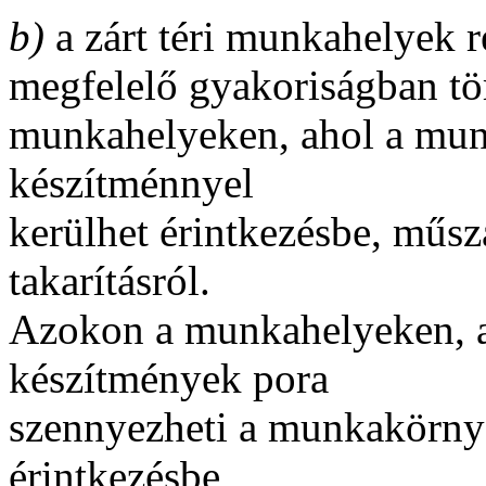
b)
a zárt téri munkahelyek r
megfelelő gyakoriságban tört
munkahelyeken, ahol a munk
készítménnyel
kerülhet érintkezésbe, műs
takarításról.
Azokon a munkahelyeken, a
készítmények pora
szennyezheti a munkakörnye
érintkezésbe