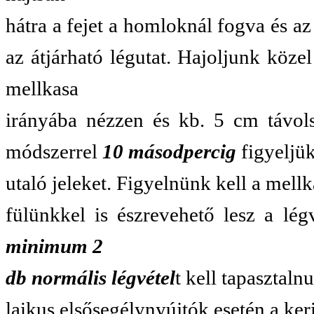
hátra a fejet a homloknál fogva és az
az átjárható légutat. Hajoljunk köze
mellkasa
irányába nézzen és kb. 5 cm távols
módszerrel
10 másodpercig
figyeljük
utaló jeleket. Figyelnünk kell a mell
fülünkkel is észrevehető lesz a lég
minimum 2
db normális légvétel
t kell tapasztaln
laikus elsősegélynyújtók esetén a ker