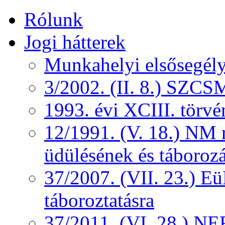
Rólunk
Jogi hátterek
Munkahelyi elsősegély
3/2002. (II. 8.) SZCS
1993. évi XCIII. törv
12/1991. (V. 18.) NM r
üdülésének és táborozá
37/2007. (VII. 23.) 
táboroztatásra
37/2011. (VI. 28.) NEF