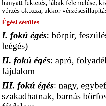
hanyatt fektetés, lábak felemelése, k
vérzés okozza, akkor vérzéscsillapítá
Égési sérülés
I. fokú égés
: bőrpír, feszül
leégés)
II. fokú égés
: apró, folyad
fájdalom
III. fokú égés
: nagy, egybe
szakadhatnak, barnás bőrfo