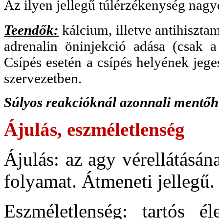
Az ilyen jellegű túlérzékenység nagyo
Teendők:
kálcium, illetve antihiszta
adrenalin öninjekció adása (csak a 
Csípés esetén a csípés helyének jege
szervezetben.
Súlyos reakcióknál azonnali mentőh
Ájulás, eszméletlenség
Ájulás: az agy vérellátásán
folyamat. Átmeneti jellegű.
Eszméletlenség: tartós él