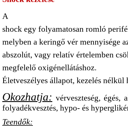
A
shock egy folyamatosan romló perifér
melyben a keringő vér mennyisége az
abszolút, vagy relatív értelemben cs
megfelelő oxigénellátáshoz.
Életveszélyes állapot, kezelés nélkül 
Okozhatja:
vérveszteség, égés, al
folyadékvesztés, hypo- és hyperglik
Teendők: