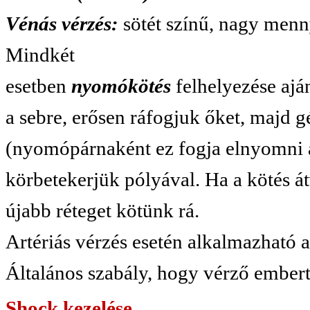
Vénás vérzés:
sötét színű, nagy menny
Mindkét
esetben
nyomókötés
felhelyezése aján
a sebre, erősen ráfogjuk őket, majd g
(nyomópárnaként ez fogja elnyomni a 
körbetekerjük pólyával. Ha a kötés á
újabb réteget kötünk rá.
Artériás vérzés esetén alkalmazható
Általános szabály, hogy vérző embert
Shock kezelése