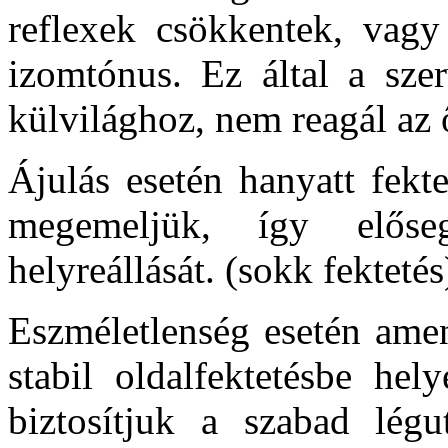
reflexek csökkentek, vagy
izomtónus. Ez által a sze
külvilághoz, nem reagál az ő
Ájulás esetén hanyatt fekt
megemeljük, így előse
helyreállását. (sokk fektetés
Eszméletlenség esetén amen
stabil oldalfektetésbe hel
biztosítjuk a szabad légu