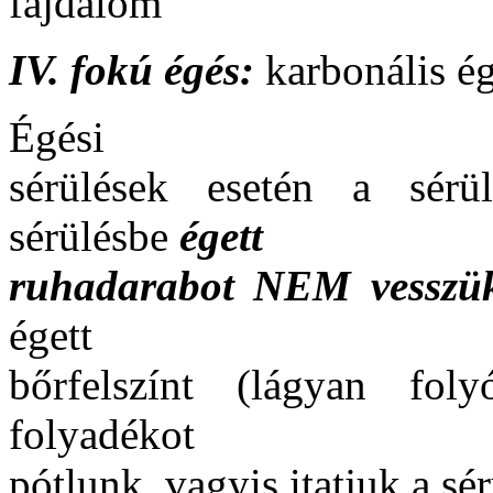
fájdalom
IV. fokú égés:
karbonális ég
Égési
sérülések esetén a sérü
sérülésbe
égett
ruhadarabot NEM vesszü
égett
bőrfelszínt (lágyan fol
folyadékot
pótlunk, vagyis itatjuk a sé