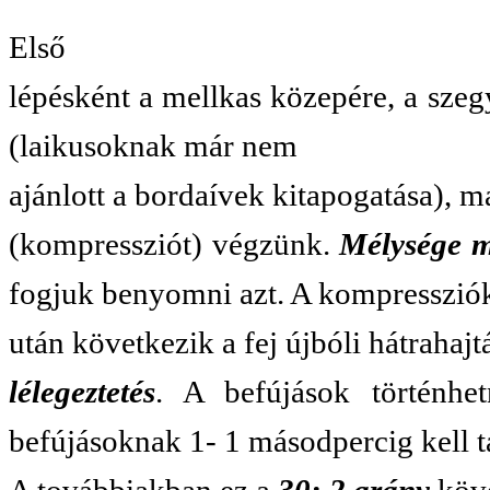
Első
lépésként a mellkas közepére, a sze
(laikusoknak már nem
ajánlott a bordaívek kitapogatása), 
(kompressziót) végzünk.
Mélysége m
fogjuk benyomni azt. A kompresszi
után következik a fej újbóli hátrahajtá
lélegeztetés
. A befújások történhet
befújásoknak 1- 1 másodpercig kell ta
A továbbiakban ez a
30: 2 arány
köv