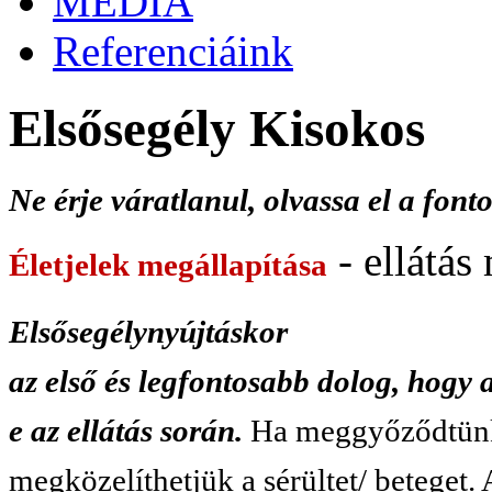
MÉDIA
Referenciáink
Elsősegély Kisokos
Ne érje váratlanul, olvassa el a font
- ellátás
Életjelek megállapítása
Elsősegélynyújtáskor
az első és legfontosabb dolog, hogy 
e az ellátás során.
Ha meggyőződtünk 
megközelíthetjük a sérültet/ betege