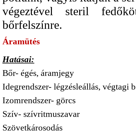
végeztével steril fedők
bőrfelszínre.
Áramütés
Hatásai:
Bőr- égés, áramjegy
Idegrendszer- légzésleállás, végtagi b
Izomrendszer- görcs
Szív- szívritmuszavar
Szövetkárosodás