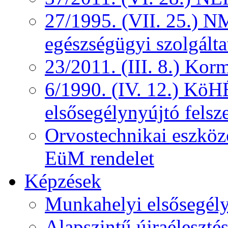
27/1995. (VII. 25.) NM
egészségügyi szolgálta
23/2011. (III. 8.) Kor
6/1990. (IV. 12.) KöH
elsősegélynyújtó felsz
Orvostechnikai eszközö
EüM rendelet
Képzések
Munkahelyi elsősegély
Alapszintű újraélesztés